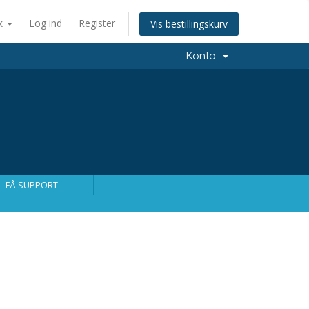
k
Log ind
Register
Vis bestillingskurv
Konto
FÅ SUPPORT