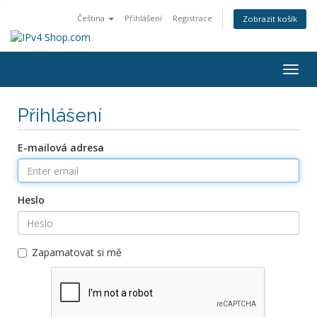
Čeština
Přihlášení
Registrace
Zobrazit košík
Togg
navig
Přihlášení
E-mailová adresa
Heslo
Zapamatovat si mě